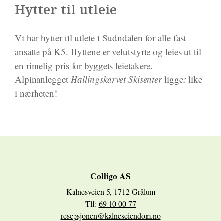
Hytter til utleie
Vi har hytter til utleie i Sudndalen for alle fast
ansatte på K5. Hyttene er velutstyrte og leies ut til
en rimelig pris for byggets leietakere.
Alpinanlegget
Hallingskarvet Skisenter
ligger like
i nærheten!
Colligo AS
Kalnesveien 5, 1712 Grålum
Tlf:
69 10 00 77
resepsjonen@kalneseiendom.no